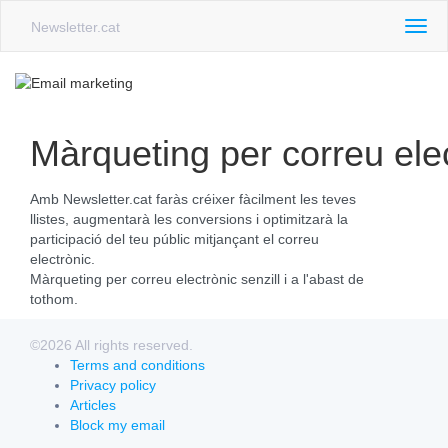
Newsletter.cat
Togg
navig
Màrqueting per correu elec
Amb Newsletter.cat faràs créixer fàcilment les teves
llistes, augmentarà les conversions i optimitzarà la
participació del teu públic mitjançant el correu
electrònic.
Màrqueting per correu electrònic senzill i a l'abast de
tothom.
©2026 All rights reserved.
Terms and conditions
Privacy policy
Articles
Block my email